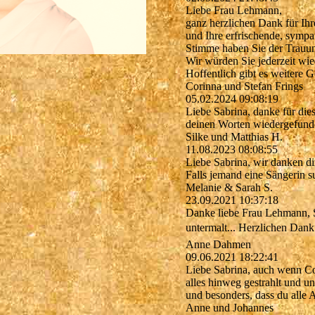
Liebe Frau Lehmann,
ganz herzlichen Dank für Ihr
und Ihre erfrischende, sympa
Stimme haben Sie der Trauu
Wir würden Sie jederzeit wi
Hoffentlich gibt es weitere G
Corinna und Stefan Frings
05.02.2024
09:08:19
Liebe Sabrina, danke für die
deinen Worten wiedergefunden
Silke und Matthias H.
11.08.2023
08:08:55
Liebe Sabrina, wir danken di
Falls jemand eine Sängerin su
Melanie & Sarah S.
23.09.2021
10:37:18
Danke liebe Frau Lehmann, S
untermalt... Herzlichen Dank
Anne Dahmen
09.06.2021
18:22:41
Liebe Sabrina, auch wenn Co
alles hinweg gestrahlt und u
und besonders, dass du alle 
Anne und Johannes