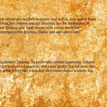
och einmal gnz herzlich bedanken und hoffen, dass andere Paare
Denn Ihre Stimme und das Herzblut, das Sie mitbringen, ist
re Trauung und Taufe waren nicht zuletzt durch Ihre
unvergessliches Erlebnis. Danke und alles alles Gute!
wunderbare Trauung. Es passte alles perfekt zusammen. Sabrina
 gut beraten und abgeholt, aber unser großer Tag hat dann alles
ehr gerne weiter und wünschen allen einen ebenso schönen Tag