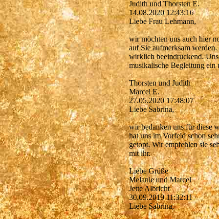
Judith und Thorsten E.
14.08.2020
12:43:16
Liebe Frau Lehmann,
wir möchten uns auch hier n
auf Sie aufmerksam werden. 
wirklich beeindruckend. Unse
musikalische Begleitung ein 
Thorsten und Judith
Marcel E.
27.05.2020
17:48:07
Liebe Sabrina,
wir bedanken uns für diese 
hat uns im Vorfeld schon sehr
getopt. Wir empfehlen sie s
mit ihr.
Liebe Grüße
Melanie und Marcel
Jette Albricht
30.09.2019
11:32:11
Liebe Sabrina,