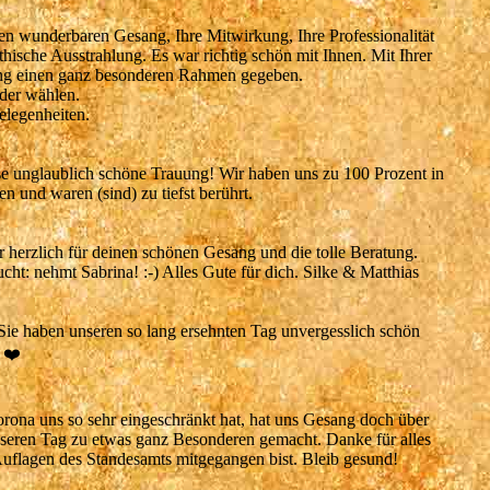
en wunderbaren Gesang, Ihre Mitwirkung, Ihre Professionalität
thische Ausstrahlung. Es war richtig schön mit Ihnen. Mit Ihrer
ng einen ganz besonderen Rahmen gegeben.
eder wählen.
elegenheiten.
se unglaublich schöne Trauung! Wir haben uns zu 100 Prozent in
 und waren (sind) zu tiefst berührt.
r herzlich für deinen schönen Gesang und die tolle Beratung.
cht: nehmt Sabrina! :-) Alles Gute für dich. Silke & Matthias
ie haben unseren so lang ersehnten Tag unvergesslich schön
 ❤️
rona uns so sehr eingeschränkt hat, hat uns Gesang doch über
nseren Tag zu etwas ganz Besonderen gemacht. Danke für alles
Auflagen des Standesamts mitgegangen bist. Bleib gesund!