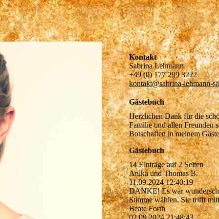
Kontakt
Sabrina Lehmann
+49 (0) 177 299 3222
kontakt@sabrina-lehmann-sä
Gästebuch
Herzlichen Dank für die schö
Familie und allen Freunden s
Botschaften in meinem Gäst
Gästebuch
14 Einträge auf 2 Seiten
Anika und Thomas B.
11.09.2024
12:40:19
DANKE! Es war wunderschön
Stimme wählen. Sie trifft mit
Beate Forth
02.09.2024
21:48:43