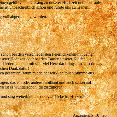
deinen gefühlvollen Gesang zu unserer Hochzeit und der Taufe
e ist unbeschreiblich schön und rührte uns zu Tränen.
dervoll abgerundet geworden.
 schon bei den verschiedensten Feierlichkeiten mit deiner
unserer Hochzeit oder bei den Taufen unserer Kinder.
Liedern, die du mit sehr viel Herz dar bringst, machst du das
lichen Dank dafür!
 den gesamten Raum mit deiner wirklich tollen Stimme aus.
tagen, das ein oder andere Jubiläum und auch schon auf
al ist es wunderschön, dir zu zuhören.
 und sing weiterhin mit sooo viel Liebe im Herzen.
Anzeigen:
5
10
20