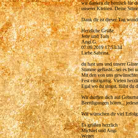
wir danken dir herzlich für 
unserer Kleinen. Deine Stimm
Dank dir ist dieser Tag wun
Herzliche Grüße
Jette und Tom
Angi G.
07.09.2019
17:53:34
Liebe Sabrina,
du hast uns und unsere Gäste
Stimme geflasht...sei es bei 
Mit den von uns gewünschten 
Fest einzigartig. Vielen herz
Egal wo du singst, füllst du
Wir durften dich auf Geburts
Beerdigungen hören... jedesm
Wir wünschen dir viel Erfolg
Es grüßen herzlich
Michael und Angi
Weiter