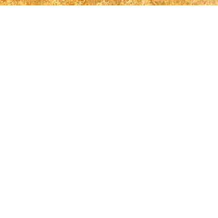
Kontakt
Sabrina Lehmann
+49 (0) 177 299 3222
kontakt@sabrina-lehmann-sängerin.de
Über mich
Bereits als Kind war es der Gesang, der es mir
ermöglichte mein Inneres nach außen zu kehren.
Mit meinem Gesang berühre ich Seelen und
erreiche Herzen.
Mit diesem Talent gesegnet, wurde meine
Stimme bereits ab dem zarten Alter von zwölf
Hochzeitsempfa
Jahren ausgebildet. Mit der Unterstützung von
Ratskeller zu
renommierten Sopranistinnen, wie Nathalie
Aachen
Diart, Sylvia Levringhausen und Brigitte
Lindner wurde ich bzw. meine Stimmgewalt Stück für Stück,
Jahr für Jahr gefördert und gefordert. Aber nicht nur die Stimme
wurde ausgebildet. Auch die Seele, die Empfindungen, das
Gefühl, ohne das keine Stimmung in Liedern mitschwingen
kann, wurde liebevoll herausgearbeitet. Mit meinem
außergewöhnlichen Stimmumfang kann ich Lieder, Songs und