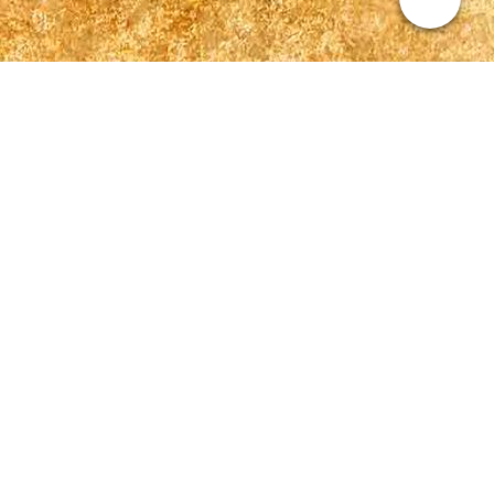
Kontakt
Sabrina Lehmann
+49 (0) 177 299 3222
kontakt@sabrina-lehmann-sängerin.de
Datenschutzerklärung
1. Datenschutz auf einen Blick
Allgemeine Hinweise
Die folgenden Hinweise geben einen einfachen Überblick
darüber, was mit Ihren personenbezogenen Daten passiert, wenn
Sie diese Website besuchen. Personenbezogene Daten sind alle
Daten, mit denen Sie persönlich identifiziert werden können.
Ausführliche Informationen zum Thema Datenschutz
entnehmen Sie unserer unter diesem Text aufgeführten
Datenschutzerklärung.