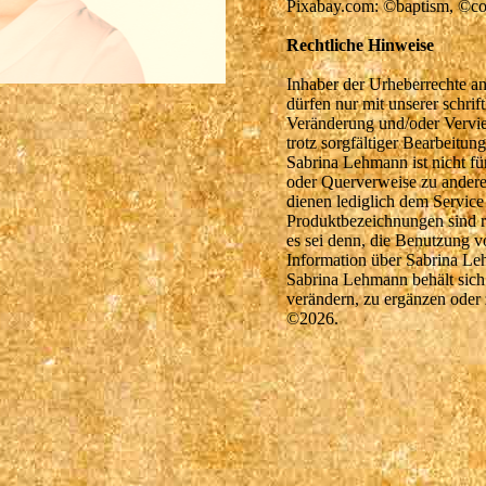
Pixabay.com: ©baptism, ©co
Rechtliche Hinweise
Inhaber der Urheberrechte an
dürfen nur mit unserer schr
Veränderung und/oder Verviel
trotz sorgfältiger Bearbeitun
Sabrina Lehmann ist nicht fü
oder Querverweise zu andere
dienen lediglich dem Service
Produktbezeichnungen sind re
es sei denn, die Benutzung 
Information über Sabrina Leh
Sabrina Lehmann behält sich
verändern, zu ergänzen oder z
©2026.