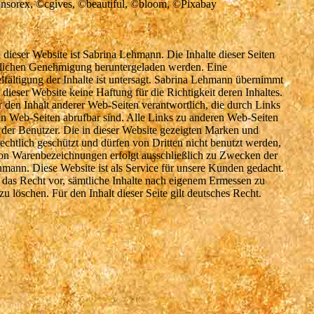
nsorex, ©cgives, ©beautiful, ©bloom, ©Pixabay
 dieser Website ist Sabrina Lehmann. Die Inhalte dieser Seiten
iftlichen Genehmigung heruntergeladen werden. Eine
fältigung der Inhalte ist untersagt. Sabrina Lehmann übernimmt
g dieser Website keine Haftung für die Richtigkeit deren Inhaltes.
r den Inhalt anderer Web-Seiten verantwortlich, die durch Links
n Web-Seiten abrufbar sind. Alle Links zu anderen Web-Seiten
 der Benutzer. Die in dieser Website gezeigten Marken und
chtlich geschützt und dürfen von Dritten nicht benutzt werden,
von Warenbezeichnungen erfolgt ausschließlich zu Zwecken der
mann. Diese Website ist als Service für unsere Kunden gedacht.
 das Recht vor, sämtliche Inhalte nach eigenem Ermessen zu
u löschen. Für den Inhalt dieser Seite gilt deutsches Recht.