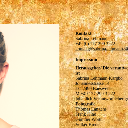
Kontakt
Sabrina Lehmann
+49 (0) 177 299 3222
kontakt@sabrina-lehmann-sä
Impressum
Herausgeber/ Die verantwor
ist
Sabrina Lehmann-Kargbo
Johannesstrasse 14
D-52499 Baesweiler
M +49 177 299 3 222
Inhaltlich Verantwortliche
Fotografie
Thomas Langens
Frank Kind
Günther Worth
Volker Breuer