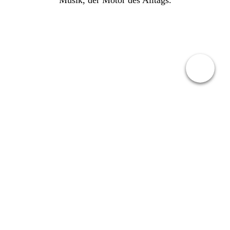
Musik, der Motor des Alltags.
Kontakt
Sabrina Lehmann
+49 (0) 177 299 3222
kontakt@sabrina-lehmann-sängerin.de
Sabrina Lehmann - Hochzeitssängerin und freie Rednerin
für Ihre persönliche Begleitung am schönsten Tag des
Lebens.
LEISTUNGEN
An dem schönsten Tag Ihres Lebens biete ich nicht nur durch